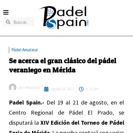
Pádel Amateur
Se acerca el gran clásico del pádel
veraniego en Mérida
por
Redaccion
agosto 20, 2011
6:19 pm
Padel Spain.-
Del 19 al 21 de agosto, en el
Centro Regional de Pádel El Prado, se
disputará la
XIV Edición del Torneo de Pádel
Feria de Mérida
. La prueba contará con varias