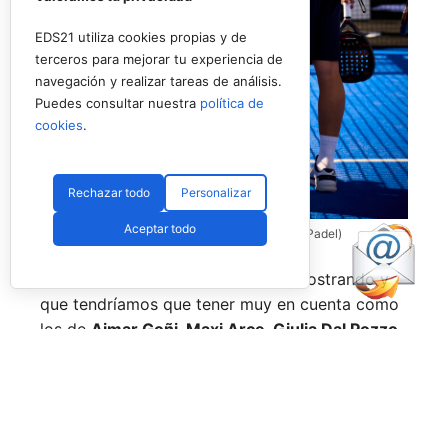
EDS21 utiliza cookies propias y de
terceros para mejorar tu experiencia de
navegación y realizar tareas de análisis.
Puedes consultar nuestra
política de
cookies
.
Rechazar todo
Personalizar
Aceptar todo
Coello y Galán, dos rivales fantásticos (Premier Padel)
Nombres propios que se han ido mostrando y
que tendríamos que tener muy en cuenta como
los de
Aimar Goñi, Maxi Arce, Giulia Dal Pozzo,
más recientemente
Javi Leal
y
Fran Guerrero
y
otros como los de
Miguel Lamperti
o
Alejandra
Salazar,
a los que siempre recordaremos, y que
están en su etapa más «disfrutona» del pádel,