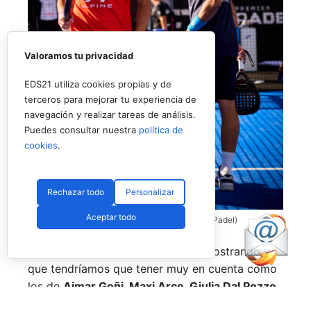
Valoramos tu privacidad
EDS21 utiliza cookies propias y de
terceros para mejorar tu experiencia de
navegación y realizar tareas de análisis.
Puedes consultar nuestra
política de
cookies
.
Rechazar todo
Personalizar
Aceptar todo
Coello y Galán, dos rivales fantásticos (Premier Padel)
Nombres propios que se han ido mostrando y
que tendríamos que tener muy en cuenta como
los de
Aimar Goñi, Maxi Arce, Giulia Dal Pozzo,
más recientemente
Javi Leal
y
Fran Guerrero
y