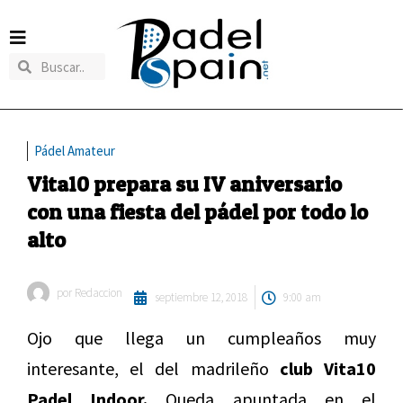
Pádel Amateur
Vita10 prepara su IV aniversario
con una fiesta del pádel por todo lo
alto
por
Redaccion
septiembre 12, 2018
9:00 am
Ojo que llega un cumpleaños muy
interesante, el del madrileño
club Vita10
Padel Indoor.
Queda apuntada en el