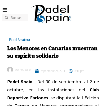
Pádel Amateur
Los Menores en Canarias muestran
su espíritu solidario
por
Redaccion
septiembre 24, 2011
5:16 pm
Padel Spain.-
Del 30 de septiembre al 2 de
octubre, en las instalaciones del
Club
Deportivo Fariones
, se disputará la I Edición
de Torneo de Menores correspondiente al