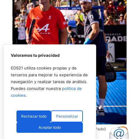
Valoramos tu privacidad
EDS21 utiliza cookies propias y de
terceros para mejorar tu experiencia de
navegación y realizar tareas de análisis.
Puedes consultar nuestra
política de
cookies
.
Rechazar todo
Personalizar
Aceptar todo
Coello y Galán, dos rivales fantásticos (Premier Padel)