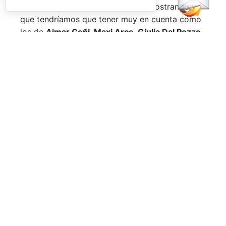
Nombres propios que se han ido mostrando y
que tendríamos que tener muy en cuenta como
los de
Aimar Goñi, Maxi Arce, Giulia Dal Pozzo,
más recientemente
Javi Leal
y
Fran Guerrero
y
otros como los de
Miguel Lamperti
o
Alejandra
Salazar,
a los que siempre recordaremos, y que
están en su etapa más «disfrutona» del pádel,
pensando más en vivir cada partido al máximo
que en los puntos o los títulos.
No por ello hemos de olvidarnos de
Arturo
Coello
y
Agustín Tapia,
que rigen con mano de
hierro el circuito pero que tienen en
Ale Galán
y
en
Fede Chingotto
a dos competidores
sublimes. Dos parejas llamadas a marcar una
época por lo difícil que es jugarles (no digamos
ya ganarles) y que cuando están en su pico de
forma, son una delicia y que, precisamente por