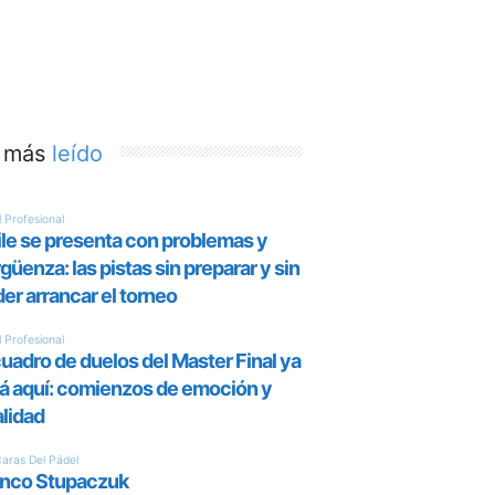
 más
leído