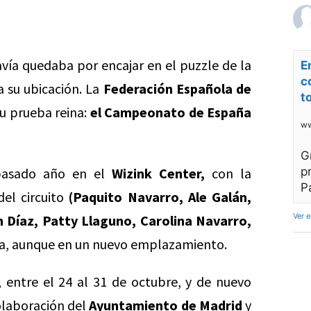
davía quedaba por encajar en el puzzle de la
E
c
 su ubicación. La
Federación Española de
t
su prueba reina:
el
Campeonato de España
ww
G
 pasado año en el
Wizink Center,
con la
p
P
el circuito
(Paquito Navarro, Ale Galán,
Ver 
n Díaz, Patty Llaguno, Carolina Navarro,
za, aunque en un nuevo emplazamiento.
 entre el 24 al 31 de octubre, y de nuevo
olaboración del
Ayuntamiento de Madrid
y