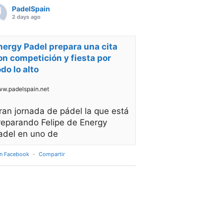
PadelSpain
2 days ago
nergy Padel prepara una cita
on competición y fiesta por
odo lo alto
w.padelspain.net
ran jornada de pádel la que está
reparando Felipe de Energy
adel en uno de
en Facebook
·
Compartir