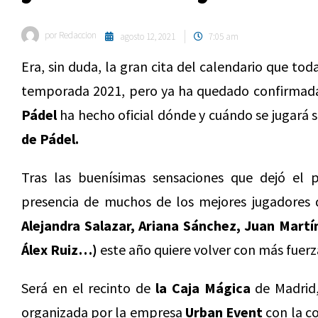
por
Redaccion
agosto 12, 2021
7:05 am
Era, sin duda, la gran cita del calendario que to
temporada 2021, pero ya ha quedado confirmada
Pádel
ha hecho oficial dónde y cuándo se jugará 
de Pádel.
Tras las buenísimas sensaciones que dejó el
presencia de muchos de los mejores jugadores d
Alejandra Salazar, Ariana Sánchez, Juan Martí
Álex Ruiz…)
este año quiere volver con más fuer
Será en el recinto de
la Caja Mágica
de Madrid,
organizada por la empresa
Urban Event
con la c