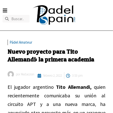
Pádel Amateur
Nuevo proyecto para Tito
Allemandi: la primera academia
por
Redaccion
febrero 2, 2022
3:53 pm
El jugador argentino
Tito Allemandi,
quien
recientemente comunicaba su unión al
circuito APT y a una nueva marca, ha
anunciado otro proyecto más, en un arranque