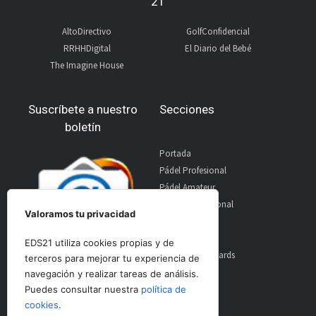
21
AltoDirectivo
GolfConfidencial
RRHHDigital
El Diario del Bebé
The Imagine House
Suscríbete a nuestro
Secciones
boletín
Portada
Pádel Profesional
Pádel Amateur
Pádel Internacional
Valoramos tu privacidad
Entrevistas
Material
EDS21 utiliza cookies propias y de
World Padel Awards
terceros para mejorar tu experiencia de
Contacto
navegación y realizar tareas de análisis.
Publicidad
Puedes consultar nuestra
política de
Aviso Legal
cookies
.