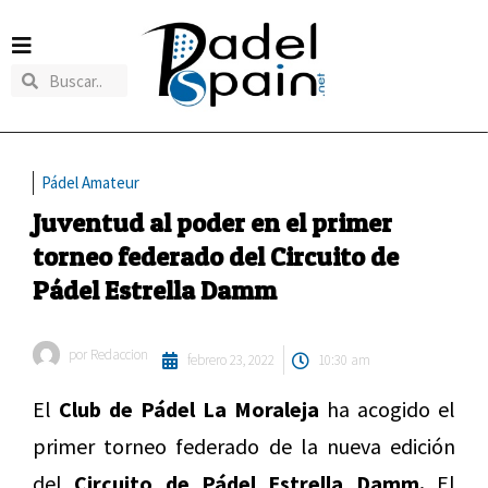
Pádel Amateur
Juventud al poder en el primer
torneo federado del Circuito de
Pádel Estrella Damm
por
Redaccion
febrero 23, 2022
10:30 am
El
Club de Pádel La Moraleja
ha acogido el
primer torneo federado de la nueva edición
del
Circuito de Pádel Estrella Damm.
El