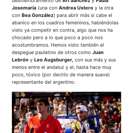
desmembramiento de
Ari Sánchez
y
Paula
Josemaría
(una con
Andrea Ustero
y la otra
con
Bea González
) para abrir más si cabe el
abanico en los cuadros femeninos, habiéndolas
visto ya competir en contra, algo que nos ha
chocado pero a lo que poco a poco nos
acostumbramos. Hemos visto también el
despegue paulatino de otros como
Juan
Lebrón
y
Leo Augsburger,
con sus más y sus
menos entre el andaluz y el, hasta hace muy
poco, tóxico (por decirlo de manera suave)
representante del argentino.