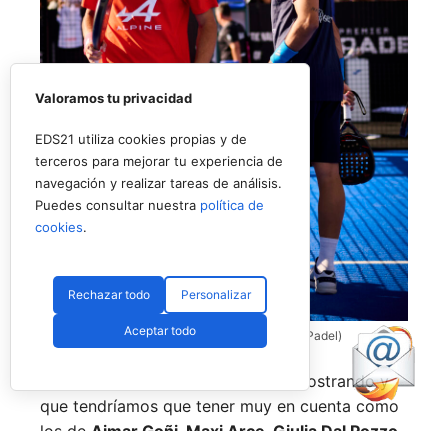
Valoramos tu privacidad
EDS21 utiliza cookies propias y de
terceros para mejorar tu experiencia de
navegación y realizar tareas de análisis.
Puedes consultar nuestra
política de
cookies
.
Rechazar todo
Personalizar
Aceptar todo
Coello y Galán, dos rivales fantásticos (Premier Padel)
Nombres propios que se han ido mostrando y
que tendríamos que tener muy en cuenta como
los de
Aimar Goñi, Maxi Arce, Giulia Dal Pozzo,