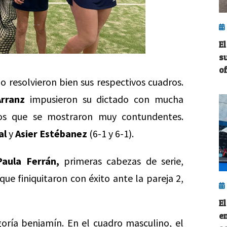
E
s
o
o resolvieron bien sus respectivos cuadros.
rranz
impusieron su dictado con mucha
los que se mostraron muy contundentes.
al
y
Asier Estébanez
(6-1 y 6-1).
Paula Ferrán,
primeras cabezas de serie,
ue finiquitaron con éxito ante la pareja 2,
E
e
goría benjamín. En el cuadro masculino, el