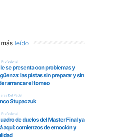
 más
leído