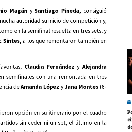
nio Magán
y
Santiago Pineda,
consiguió
n mucha autoridad su inicio de competición y,
como en la semifinal resuelta en tres sets, y
 Sintes,
a los que remontaron también en
favoritas,
Claudia Fernández
y
Alejandra
en semifinales con una remontada en tres
stencia de
Amanda López
y
Jana Montes
(6-
eron opción en su itinerario por el cuadro
P
c
artidos sin ceder ni un set, el último en la
d