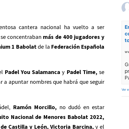
entosa cantera nacional ha vuelto a ser
E
c
e se concentraban
más de 400 jugadores y
t
ium 1 Babolat
de la
Federación Española
ww
G
el
Padel You Salamanca
y
Padel Time,
se
p
P
ar a apuntar nombres que habrá que seguir
Ver 
ádel,
Ramón Morcillo,
no dudó en estar
uito Nacional de Menores Babolat 2022,
de Castilla y León, Victoria Barcina,
y el