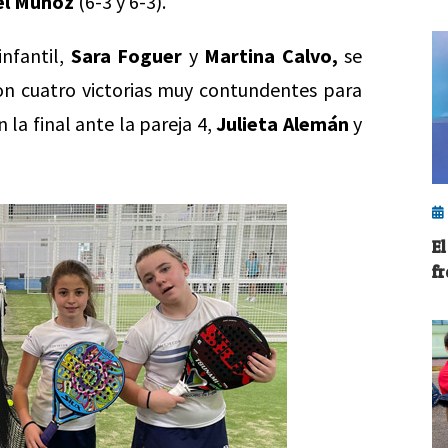
el Muñoz
(6-3 y 6-3).
nfantil,
Sara Foguer
y
Martina Calvo,
se
n cuatro victorias muy contundentes para
 la final ante la pareja 4,
Julieta Alemán
y
E
f