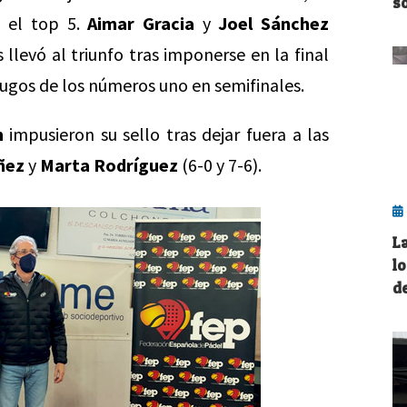
s
n el top 5.
Aimar Gracia
y
Joel Sánchez
levó al triunfo tras imponerse en la final
ugos de los números uno en semifinales.
n
impusieron su sello tras dejar fuera a las
ñez
y
Marta Rodríguez
(6-0 y 7-6).
L
l
d