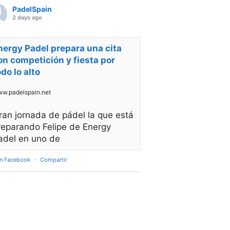
PadelSpain
2 days ago
nergy Padel prepara una cita
on competición y fiesta por
odo lo alto
w.padelspain.net
ran jornada de pádel la que está
reparando Felipe de Energy
adel en uno de
en Facebook
·
Compartir