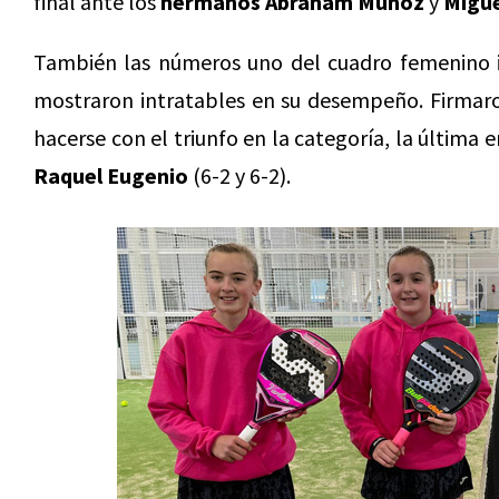
final ante los
hermanos Abraham Muñoz
y
Migu
También las números uno del cuadro femenino i
mostraron intratables en su desempeño. Firmaro
hacerse con el triunfo en la categoría, la última en
Raquel Eugenio
(6-2 y 6-2).