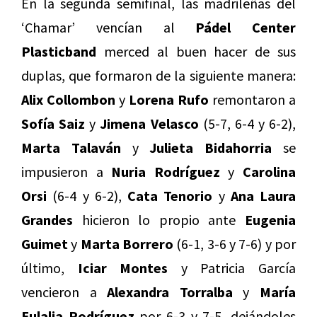
En la segunda semifinal, las madrileñas del
‘Chamar’ vencían al
Pádel Center
Plasticband
merced al buen hacer de sus
duplas, que formaron de la siguiente manera:
Alix Collombon
y
Lorena Rufo
remontaron a
Sofía Saiz
y
Jimena Velasco
(5-7, 6-4 y 6-2),
Marta Talaván
y
Julieta Bidahorria
se
impusieron a
Nuria Rodríguez
y
Carolina
Orsi
(6-4 y 6-2),
Cata Tenorio
y
Ana Laura
Grandes
hicieron lo propio ante
Eugenia
Guimet
y
Marta Borrero
(6-1, 3-6 y 7-6) y por
último,
Iciar Montes
y Patricia García
vencieron a
Alexandra Torralba
y
María
Eulalia Rodríguez
por 6-3 y 7-5, dejándoles