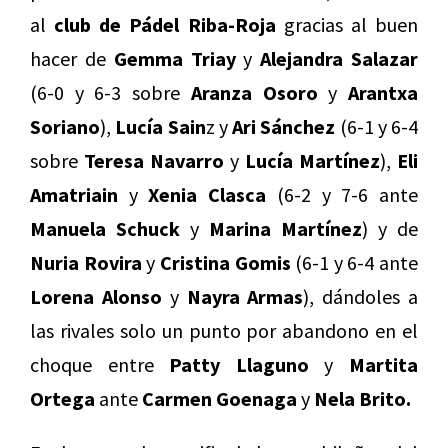
al
club de Pádel Riba-Roja
gracias al buen
hacer de
Gemma Triay
y
Alejandra Salazar
(6-0 y 6-3 sobre
Aranza Osoro
y
Arantxa
Soriano
),
Lucía Sain
z y
Ari Sánchez
(6-1 y 6-4
sobre
Teresa Navarro
y
Lucía Martínez
),
Eli
Amatriain
y
Xenia Clasca
(6-2 y 7-6 ante
Manuela Schuck
y
Marina Martínez
) y de
Nuria Rovira
y
Cristina Gomis
(6-1 y 6-4 ante
Lorena Alonso
y
Nayra Armas
), dándoles a
las rivales solo un punto por abandono en el
choque entre
Patty Llaguno
y
Martita
Ortega
ante
Carmen Goenaga
y
Nela Brito.