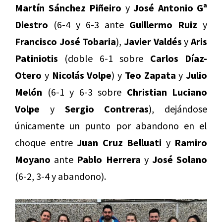
Martín Sánchez Piñeiro
y
José Antonio Gª
Diestro
(6-4 y 6-3 ante
Guillermo Ruiz
y
Francisco José Tobaria
),
Javier Valdés
y
Aris
Patiniotis
(doble 6-1 sobre
Carlos Díaz-
Otero
y
Nicolás Volpe
) y
Teo Zapata
y
Julio
Melón
(6-1 y 6-3 sobre
Christian Luciano
Volpe
y
Sergio Contreras
), dejándose
únicamente un punto por abandono en el
choque entre
Juan Cruz Belluati
y
Ramiro
Moyano
ante
Pablo Herrera
y
José Solano
(6-2, 3-4 y abandono).