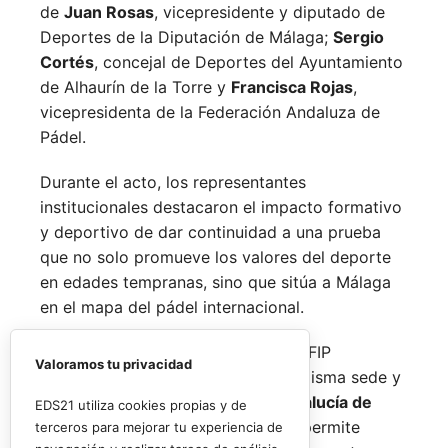
de
Juan Rosas
, vicepresidente y diputado de
Deportes de la Diputación de Málaga;
Sergio
Cortés
, concejal de Deportes del Ayuntamiento
de Alhaurín de la Torre y
Francisca Rojas
,
vicepresidenta de la Federación Andaluza de
Pádel.
Durante el acto, los representantes
institucionales destacaron el impacto formativo
y deportivo de dar continuidad a una prueba
que no solo promueve los valores del deporte
en edades tempranas, sino que sitúa a Málaga
en el mapa del pádel internacional.
De forma paralela al desarrollo del FIP
Valoramos tu privacidad
Promises, la FAP organizará en la misma sede y
fechas los
Internacionales de Andalucía de
EDS21 utiliza cookies propias y de
Menores 2026
. Esta cita paralela permite
terceros para mejorar tu experiencia de