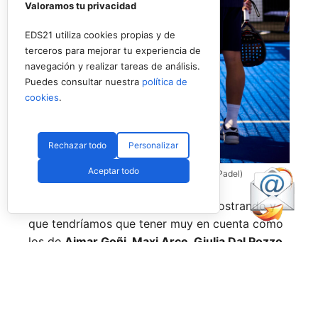
Valoramos tu privacidad
EDS21 utiliza cookies propias y de
terceros para mejorar tu experiencia de
navegación y realizar tareas de análisis.
Puedes consultar nuestra
política de
cookies
.
Rechazar todo
Personalizar
Aceptar todo
Coello y Galán, dos rivales fantásticos (Premier Padel)
Nombres propios que se han ido mostrando y
que tendríamos que tener muy en cuenta como
los de
Aimar Goñi, Maxi Arce, Giulia Dal Pozzo,
más recientemente
Javi Leal
y
Fran Guerrero
y
otros como los de
Miguel Lamperti
o
Alejandra
Salazar,
a los que siempre recordaremos, y que
están en su etapa más «disfrutona» del pádel,