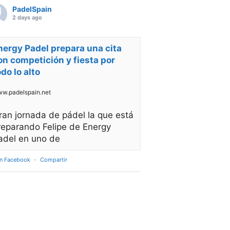
PadelSpain
2 days ago
nergy Padel prepara una cita
on competición y fiesta por
odo lo alto
w.padelspain.net
ran jornada de pádel la que está
reparando Felipe de Energy
adel en uno de
en Facebook
·
Compartir