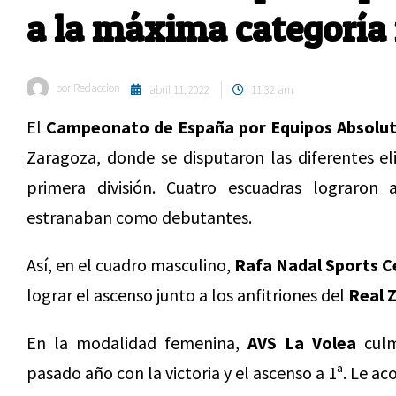
a la máxima categoría
por
Redaccion
abril 11, 2022
11:32 am
El
Campeonato de España por Equipos Absolut
Zaragoza, donde se disputaron las diferentes eli
primera división. Cuatro escuadras lograron 
estranaban como debutantes.
Así, en el cuadro masculino,
Rafa Nadal Sports C
lograr el ascenso junto a los anfitriones del
Real 
En la modalidad femenina,
AVS La Volea
culm
pasado año con la victoria y el ascenso a 1ª. Le 