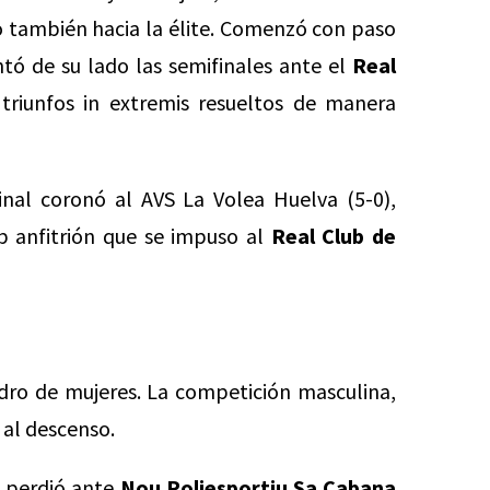
 también hacia la élite. Comenzó con paso
tó de su lado las semifinales ante el
Real
triunfos in extremis resueltos de manera
nal coronó al AVS La Volea Huelva (5-0),
ub anfitrión que se impuso al
Real Club de
adro de mujeres. La competición masculina,
 al descenso.
e perdió ante
Nou Poliesportiu Sa Cabana