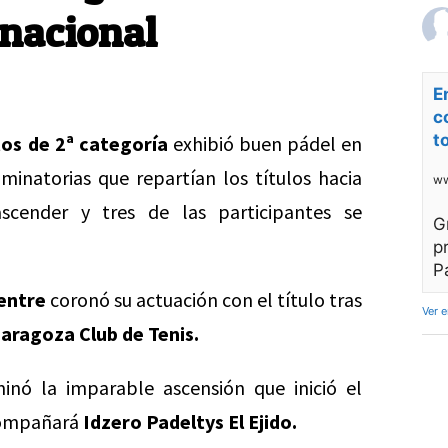
 nacional
E
c
t
os de 2ª categoría
exhibió buen pádel en
minatorias que repartían los títulos hacia
ww
ascender y tres de las participantes se
G
p
P
entre
coronó su actuación con el título tras
Ver 
Zaragoza Club de Tenis.
inó la imparable ascensión que inició el
acompañará
Idzero Padeltys El Ejido.