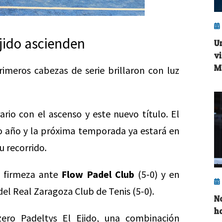
Ejido ascienden
U
v
M
imeros cabezas de serie brillaron con luz
ario con el ascenso y este nuevo título. El
o año y la próxima temporada ya estará en
u recorrido.
n firmeza ante
Flow Padel Club
(5-0) y en
 del Real Zaragoza Club de Tenis (5-0).
N
h
zero Padeltys El Ejido, una combinación