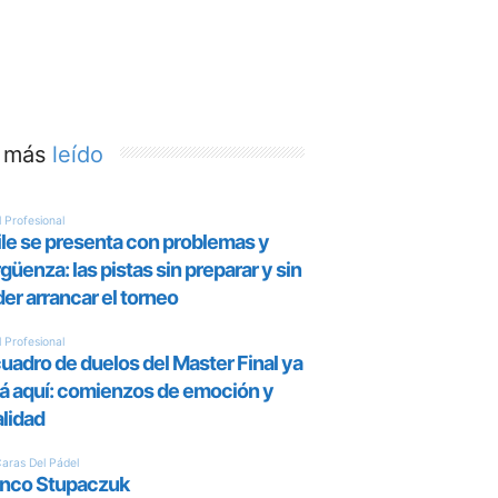
 más
leído