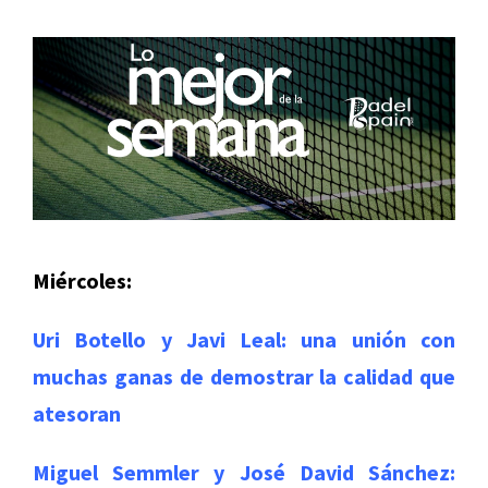
Miércoles:
Uri Botello y Javi Leal: una unión con
muchas ganas de demostrar la calidad que
atesoran
Miguel Semmler y José David Sánchez: