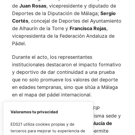
de
Juan Rosas
, vicepresidente y diputado de
Deportes de la Diputación de Málaga;
Sergio
Cortés
, concejal de Deportes del Ayuntamiento
de Alhaurín de la Torre y
Francisca Rojas
,
vicepresidenta de la Federación Andaluza de
Pádel.
Durante el acto, los representantes
institucionales destacaron el impacto formativo
y deportivo de dar continuidad a una prueba
que no solo promueve los valores del deporte
en edades tempranas, sino que sitúa a Málaga
en el mapa del pádel internacional.
De forma paralela al desarrollo del FIP
Valoramos tu privacidad
Promises, la FAP organizará en la misma sede y
fechas los
Internacionales de Andalucía de
EDS21 utiliza cookies propias y de
Menores 2026
. Esta cita paralela permite
terceros para mejorar tu experiencia de