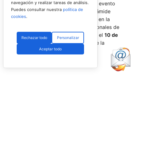
navegación y realizar tareas de análisis.
incorporar la categoría
benjamín
al evento
Puedes consultar nuestra
política de
global, completando así toda la pirámide
cookies
.
formativa.
El plazo para registrarse en la
categoría benjamín de los Internacionales de
Andalucía permanece abierto hasta el
10 de
Rechazar todo
Personalizar
agosto
a través de la web oficial de la
Aceptar todo
Federación.
Facebook
PadelSpain
1 day ago