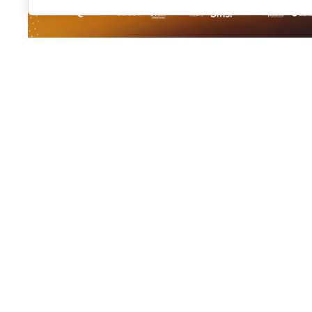
El pádel base internacional vuelve a fijar su mirada e
Alhaurín de la Torre
se prepara para albergar la
sext
Málaga
, uno de los torneos más longevos y consolid
Internacional de Pádel (FIP)
, cuya estructura se desp
Organizado por la
Federación Andaluza de Pádel (F
Diputación de Málaga
y el
Ayuntamiento de Alhaurín
las instituciones locales por el fomento del deporte b
como referente en la organización de eventos deport
Una vitrina internacional: 350 dep
La competición contará con la participación de
alred
procedentes de nueve naciones:
España,
Dinamarca,