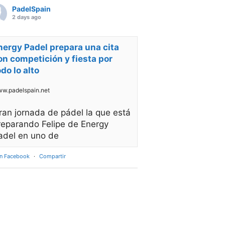
PadelSpain
2 days ago
nergy Padel prepara una cita
on competición y fiesta por
odo lo alto
w.padelspain.net
ran jornada de pádel la que está
reparando Felipe de Energy
adel en uno de
en Facebook
·
Compartir