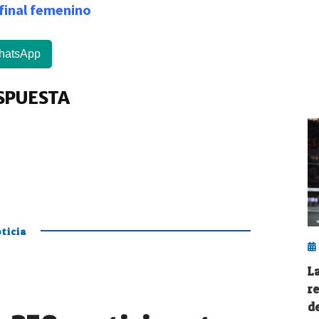
 final femenino
hatsApp
SPUESTA
ticia
L
r
d