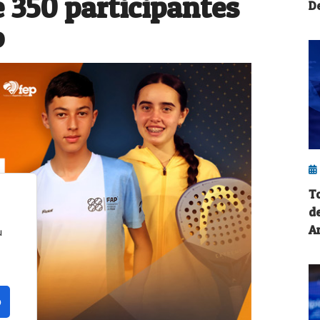
 350 participantes
De
o
T
d
A
u
o