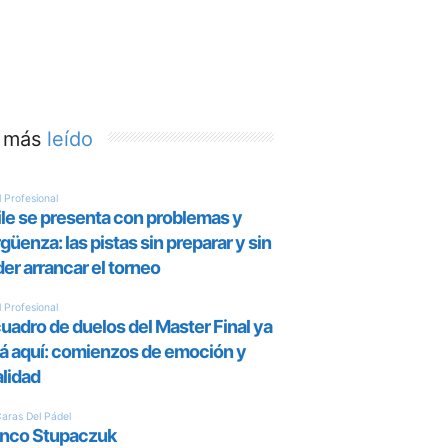
 más
leído