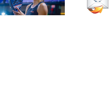
mayo 8, 2026
anuela Schuck afronta el reto
s difícil de su carrera
Pádel Profesional
marzo 1, 2026
ranza Osoro se baja del Premier