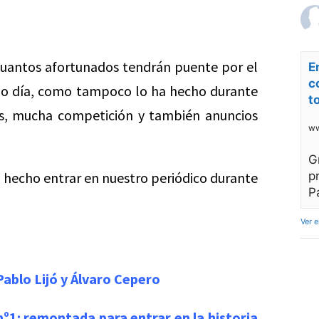
uantos afortunados tendrán puente por el
E
c
solo día, como tampoco lo ha hecho durante
t
s, mucha competición y también anuncios
ww
G
n hecho entrar en nuestro periódico durante
p
P
Ver 
Pablo Lijó y Álvaro Cepero
º1: remontada para entrar en la historia