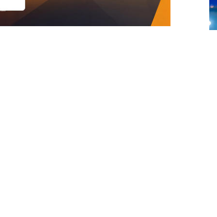
n la provincia de Málaga. La localidad de
M
a edición del FIP Promises Diputación de
má
ados del circuito de menores de la
Federación
liega en cuatro continentes.
AP)
con el patrocinio y colaboración de la
 de la Torre
, la prueba apuntala la apuesta de
ase y la proyección internacional de la región
ivos.
ortistas de 9 países
edor de 350 jóvenes deportistas
A
Gran Bretaña,
México,
Italia,
Portugal,