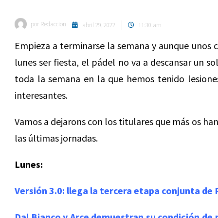
por
Redaccion
abril 29, 2022
11:30 am
Empieza a terminarse la semana y aunque unos c
lunes ser fiesta, el pádel no va a descansar un 
toda la semana en la que hemos tenido lesione
interesantes.
Vamos a dejarons con los titulares que más os ha
las últimas jornadas.
Lunes:
Versión 3.0: llega la tercera etapa conjunta de 
Dal Bianco y Arce demuestran su condición de n