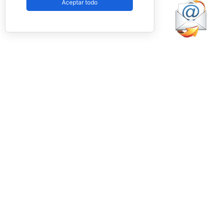
Aceptar todo
Federación.
Facebook
PadelSpain
1 day ago
Energy Padel prepara una cita con
competición y fiesta por todo lo alto
www.padelspain.net
Gran jornada de pádel la que está
preparando Felipe de Energy Padel en uno