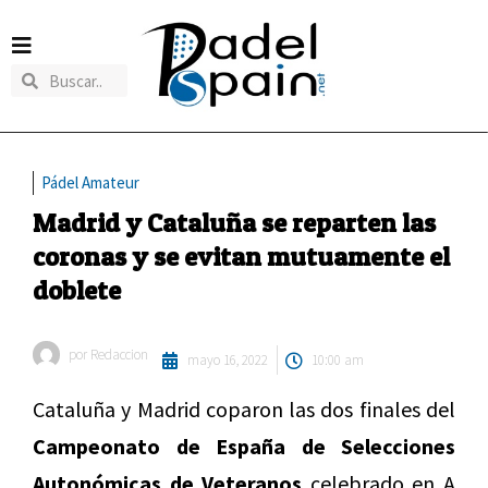
Pádel Amateur
Madrid y Cataluña se reparten las
coronas y se evitan mutuamente el
doblete
por
Redaccion
mayo 16, 2022
10:00 am
Cataluña y Madrid coparon las dos finales del
Campeonato de España de Selecciones
Autonómicas de Veteranos
celebrado en A