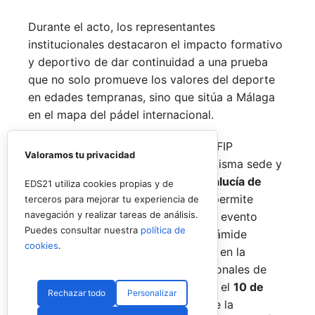
Durante el acto, los representantes
institucionales destacaron el impacto formativo
y deportivo de dar continuidad a una prueba
que no solo promueve los valores del deporte
en edades tempranas, sino que sitúa a Málaga
en el mapa del pádel internacional.
De forma paralela al desarrollo del FIP
Valoramos tu privacidad
Promises, la FAP organizará en la misma sede y
fechas los
Internacionales de Andalucía de
EDS21 utiliza cookies propias y de
Menores 2026
. Esta cita paralela permite
terceros para mejorar tu experiencia de
navegación y realizar tareas de análisis.
incorporar la categoría
benjamín
al evento
Puedes consultar nuestra
política de
global, completando así toda la pirámide
cookies
.
formativa.
El plazo para registrarse en la
categoría benjamín de los Internacionales de
Andalucía permanece abierto hasta el
10 de
Rechazar todo
Personalizar
agosto
a través de la web oficial de la