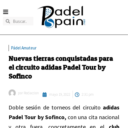
Pádel Amateur
Nuevas tierras conquistadas para
el circuito adidas Padel Tour by
Sofinco
por
Redaccion
mayo 19, 2022
2:31 pm
Doble sesión de torneos del circuito
adidas
Padel Tour by Sofinco,
con una cita nacional
y otra fuera, concretamente en el
club