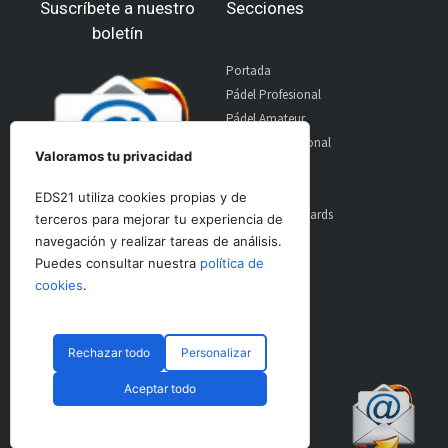
Suscríbete a nuestro
Secciones
boletín
Portada
Pádel Profesional
Pádel Amateur
Pádel Internacional
Valoramos tu privacidad
Entrevistas
Material
EDS21 utiliza cookies propias y de
World Padel Awards
terceros para mejorar tu experiencia de
Contacto
navegación y realizar tareas de análisis.
Publicidad
Puedes consultar nuestra
política de
Aviso Legal
cookies
.
Rechazar todo
Personalizar
© CopyRight 2024 PadelSpain
Aceptar todo