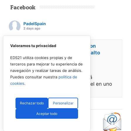
Facebook
PadelSpain
2 days ago
Energy Padel prepara una cita con
Valoramos tu privacidad
competición y fiesta por todo lo alto
EDS21 utiliza cookies propias y de
terceros para mejorar tu experiencia de
www.padelspain.net
navegación y realizar tareas de análisis.
Gran jornada de pádel la que está
Puedes consultar nuestra
política de
cookies
.
preparando Felipe de Energy Padel en uno
de
Ver en Facebook
·
Compartir
Rechazar todo
Personalizar
Aceptar todo