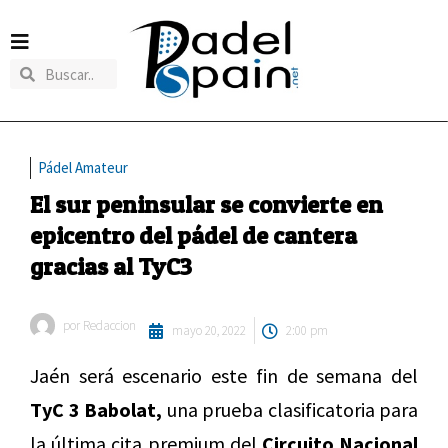
Pádel Amateur
El sur peninsular se convierte en
epicentro del pádel de cantera
gracias al TyC3
por
Redaccion
mayo 20, 2022
2:00 pm
Jaén será escenario este fin de semana del
TyC 3 Babolat,
una prueba clasificatoria para
la última cita premium del
Circuito Nacional