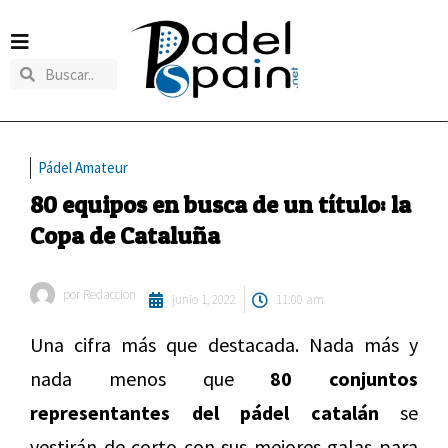
Pádel Amateur
80 equipos en busca de un título: la
Copa de Cataluña
por
Redaccion
junio 1, 2022
11:00 am
Una cifra más que destacada. Nada más y
nada menos que
80 conjuntos
representantes del pádel catalán
se
vestirán de corto con sus mejores galas para