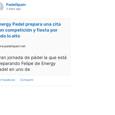
PadelSpain
3 days ago
nergy Padel prepara una cita
on competición y fiesta por
odo lo alto
w.padelspain.net
ran jornada de pádel la que está
reparando Felipe de Energy
adel en uno de
en Facebook
·
Compartir