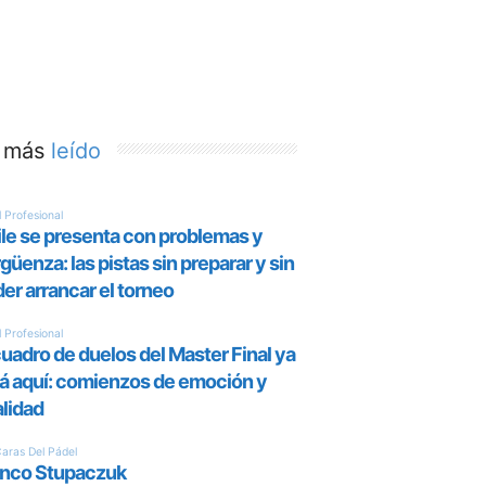
 más
leído