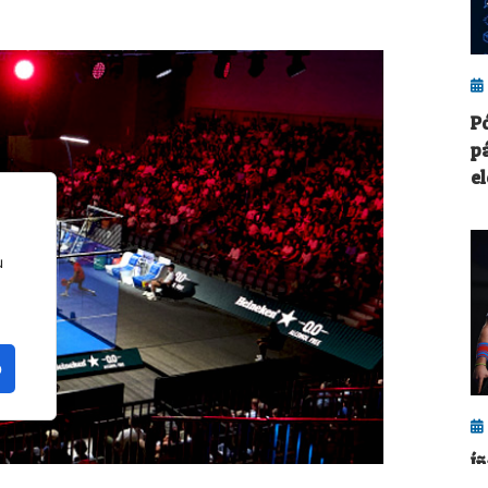
P
p
e
u
o
Íñ