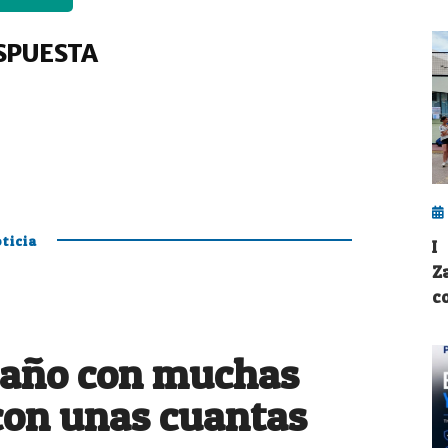
SPUESTA
ticia
I
Za
c
 año con muchas
con unas cuantas