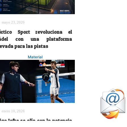
mayo 23, 2026
órtico Sport revoluciona el
ádel con una plataforma
levada para las pistas
Material
enero 10, 2026
igo Jofre se alía con la potencia