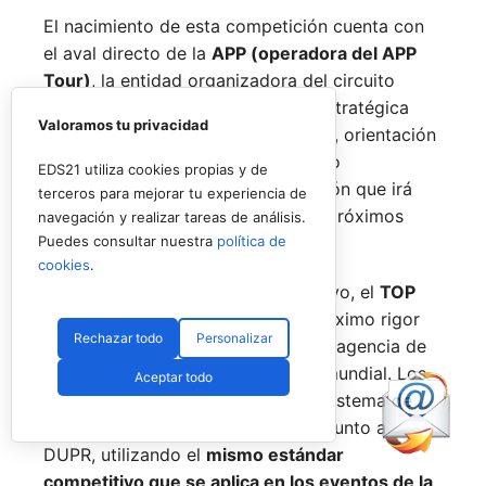
El nacimiento de esta competición cuenta con
el aval directo de la
APP (operadora del APP
Tour)
, la entidad organizadora del circuito
oficial de pickleball. Esta alianza estratégica
Valoramos tu privacidad
aportará al proyecto la experiencia, orientación
y solvencia organizativa del modelo
EDS21 utiliza cookies propias y de
norteamericano, en una colaboración que irá
terceros para mejorar tu experiencia de
profundizándose a lo largo de los próximos
navegación y realizar tareas de análisis.
años.
Puedes consultar nuestra
política de
cookies
.
En el apartado técnico y competitivo, el
TOP
PICKLEBALL TOUR
garantiza el máximo rigor
Rechazar todo
Personalizar
mediante una alianza con
DUPR
, la agencia de
clasificación de referencia a nivel mundial. Los
Aceptar todo
torneos del circuito integrarán un sistema de
ranking y puntuación desarrollado junto a
DUPR, utilizando el
mismo estándar
competitivo que se aplica en los eventos de la