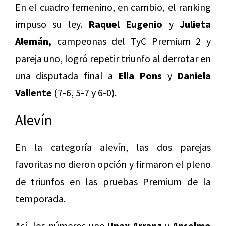
En el cuadro femenino, en cambio, el ranking
impuso su ley.
Raquel Eugenio
y
Julieta
Alemán,
campeonas del TyC Premium 2 y
pareja uno, logró repetir triunfo al derrotar en
una disputada final a
Elia Pons
y
Daniela
Valiente
(7-6, 5-7 y 6-0).
Alevín
En la categoría alevín, las dos parejas
favoritas no dieron opción y firmaron el pleno
de triunfos en las pruebas Premium de la
temporada.
Así, los números uno
Unax Arranz
y
Anselmo