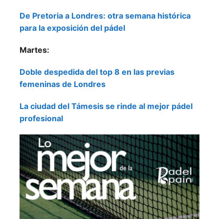
De Pretoria a Londres: otra semana histórica
para la exposición del pádel
Martes:
Doble despedida del top 8 en las previas
femeninas de Londres
La ciudad del Támesis se rinde al mejor pádel
profesional