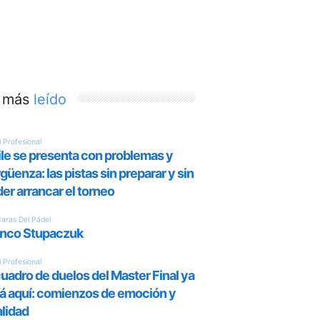
 más
leído