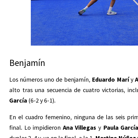
Benjamín
Los números uno de benjamín,
Eduardo Marí
y
A
alto tras una secuencia de cuatro victorias, inc
García
(6-2 y 6-1).
En el cuadro femenino, ninguna de las seis prim
final. Lo impidieron
Ana Villegas
y
Paula Garcí
duplas 2, 4 y, ya en la final, a la 1,
Martina Núñez