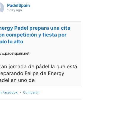
PadelSpain
1 day ago
nergy Padel prepara una cita
on competición y fiesta por
odo lo alto
w.padelspain.net
ran jornada de pádel la que está
reparando Felipe de Energy
adel en uno de
en Facebook
·
Compartir