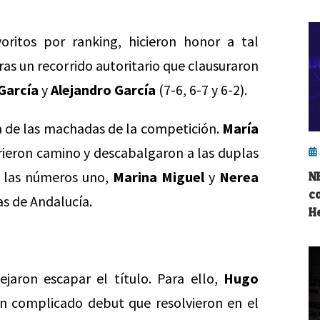
oritos por ranking, hicieron honor a tal
tras un recorrido autoritario que clausuraron
García
y
Alejandro García
(7-6, 6-7 y 6-2).
a de las machadas de la competición.
María
brieron camino y descabalgaron a las duplas
 a las números uno,
Marina Miguel
y
Nerea
N
c
s de Andalucía.
H
ejaron escapar el título. Para ello,
Hugo
n complicado debut que resolvieron en el