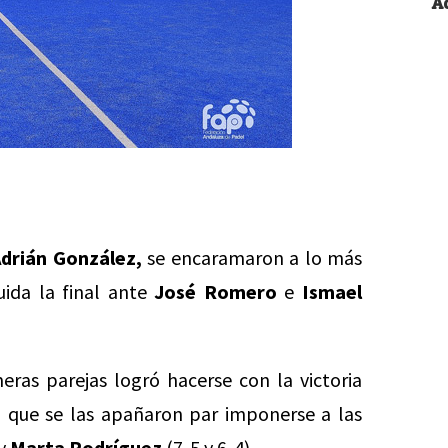
A
drián González,
se encaramaron a lo más
luida la final ante
José Romero
e
Ismael
eras parejas logró hacerse con la victoria
a
que se las apañaron par imponerse a las
y
Marta Rodríguez
(7-5 y 6-4).