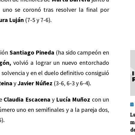
 uno se coronó tras resolver la final por
ura Luján
(7-5 y 7-6).
ción
Santiago Pineda
(ha sido campeón en
gón,
volvió a lograr un nuevo entorchado
solvencia y en el duelo definitivo consiguió
Reina
y
Javier Núñez
(3-6, 6-3 y 6-4).
re
Claudia Escacena
y
Lucía Muñoz
con un
úmero uno en semifinales y a la pareja dos,
L
5).
m
d