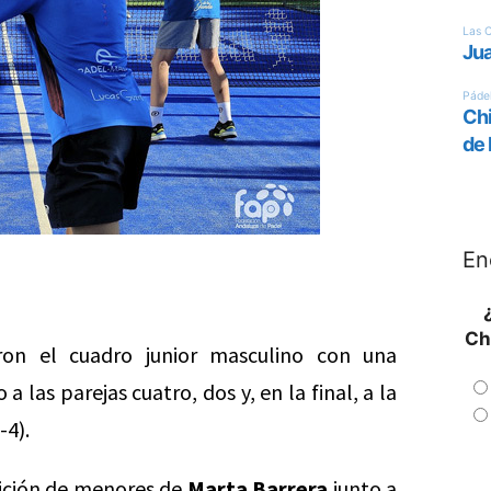
En
Ch
ron el cuadro junior masculino con una
a las parejas cuatro, dos y, en la final, a la
-4).
tición de menores de
Marta Barrera
junto a