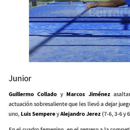
Junior
Guillermo Collado
y
Marcos Jiménez
asalta
actuación sobresaliente que les llevó a dejar juego 
uno,
Luis Sempere
y
Alejandro Jerez
(7-6, 3-6 y 6
En el cuadro femenino, en el regreso a la compe