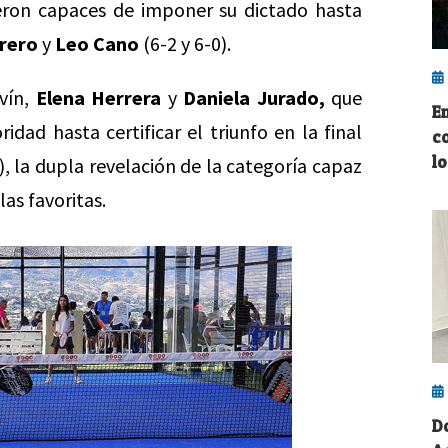
fueron capaces de imponer su dictado hasta
rrero
y
Leo Cano
(6-2 y 6-0).
vín,
Elena Herrera
y
Daniela Jurado,
que
E
ad hasta certificar el triunfo en la final
c
lo
), la dupla revelación de la categoría capaz
las favoritas.
D