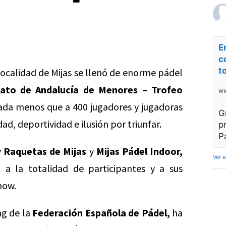
E
c
t
localidad de Mijas se llenó de enorme pádel
to de Andalucía de Menores – Trofeo
ww
ada menos que a 400 jugadores y jugadoras
G
d, deportividad e ilusión por triunfar.
p
P
y
Raquetas de Mijas
y
Mijas Pádel Indoor,
Ver 
n a la totalidad de participantes y a sus
how.
ng de la
Federación Española de Pádel,
ha