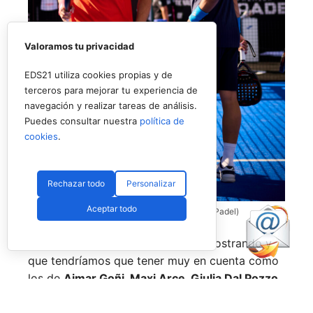
Valoramos tu privacidad
EDS21 utiliza cookies propias y de
terceros para mejorar tu experiencia de
navegación y realizar tareas de análisis.
Puedes consultar nuestra
política de
cookies
.
Rechazar todo
Personalizar
Aceptar todo
Coello y Galán, dos rivales fantásticos (Premier Padel)
Nombres propios que se han ido mostrando y
que tendríamos que tener muy en cuenta como
los de
Aimar Goñi, Maxi Arce, Giulia Dal Pozzo,
más recientemente
Javi Leal
y
Fran Guerrero
y