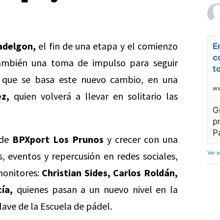
adelgon,
el fin de una etapa y el comienzo
E
c
también una toma de impulso para seguir
t
o que se basa este nuevo cambio, en una
ww
z,
quien volverá a llevar en solitario las
G
p
P
 de
BPXport Los Prunos
y crecer con una
Ver 
 eventos y repercusión en redes sociales,
monitores:
Christian Sides,
Carlos Roldán,
ía,
quienes pasan a un nuevo nivel en la
ave de la Escuela de pádel.