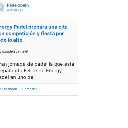
PadelSpain
3 days ago
nergy Padel prepara una cita
on competición y fiesta por
odo lo alto
w.padelspain.net
ran jornada de pádel la que está
reparando Felipe de Energy
adel en uno de
en Facebook
·
Compartir