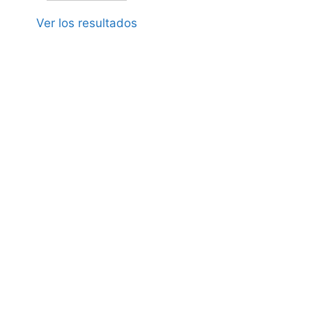
Ver los resultados
febrero 3, 2026
oblete del Fisio Salud Guadix en
as SNP de Granada
Pádel Amateur