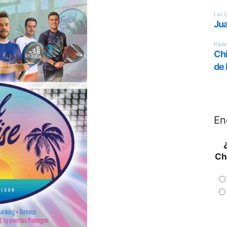
En
Ch