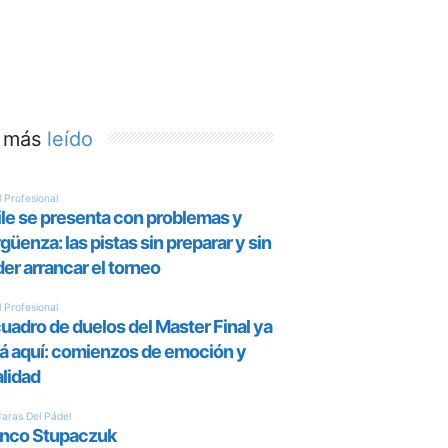
 más
leído