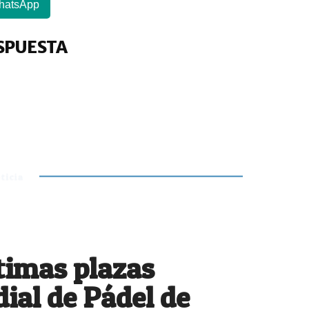
hatsApp
SPUESTA
ticia
ltimas plazas
ial de Pádel de