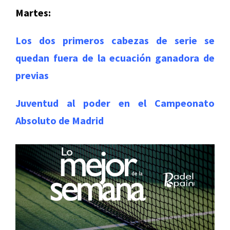
Martes:
Los dos primeros cabezas de serie se
quedan fuera de la ecuación ganadora de
previas
Juventud al poder en el Campeonato
Absoluto de Madrid