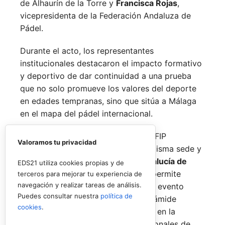
de Alhaurín de la Torre y
Francisca Rojas
,
vicepresidenta de la Federación Andaluza de
Pádel.
Durante el acto, los representantes
institucionales destacaron el impacto formativo
y deportivo de dar continuidad a una prueba
que no solo promueve los valores del deporte
en edades tempranas, sino que sitúa a Málaga
en el mapa del pádel internacional.
De forma paralela al desarrollo del FIP
Valoramos tu privacidad
Promises, la FAP organizará en la misma sede y
fechas los
Internacionales de Andalucía de
EDS21 utiliza cookies propias y de
Menores 2026
. Esta cita paralela permite
terceros para mejorar tu experiencia de
navegación y realizar tareas de análisis.
incorporar la categoría
benjamín
al evento
Puedes consultar nuestra
política de
global, completando así toda la pirámide
cookies
.
formativa.
El plazo para registrarse en la
categoría benjamín de los Internacionales de