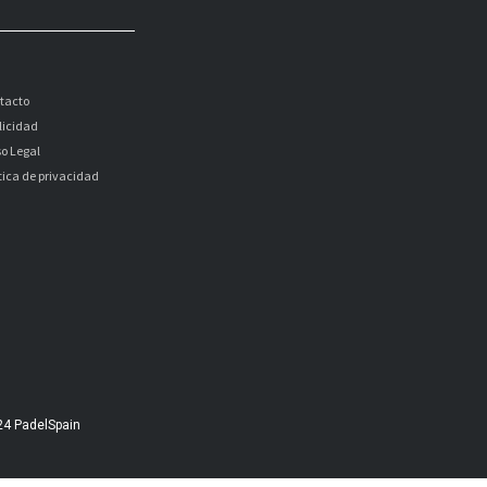
tacto
licidad
so Legal
itica de privacidad
24 PadelSpain