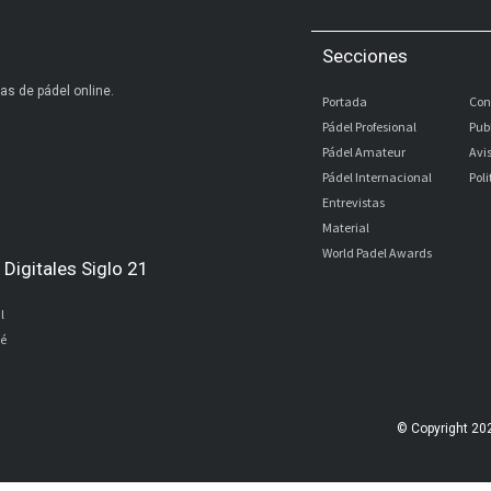
Secciones
as de pádel online.
Portada
Con
Pádel Profesional
Pub
Pádel Amateur
Avi
Pádel Internacional
Pol
Entrevistas
Material
World Padel Awards
Digitales Siglo 21
l
bé
© Copyright 20