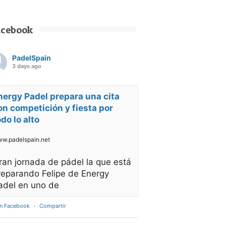
acebook
PadelSpain
3 days ago
nergy Padel prepara una cita
on competición y fiesta por
odo lo alto
w.padelspain.net
ran jornada de pádel la que está
reparando Felipe de Energy
adel en uno de
en Facebook
·
Compartir