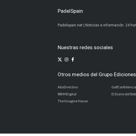
PadelSpain
Padelspain.net | Noticias e información. 24 hor
Nuestras redes sociales
Otros medios del Grupo Ediciones 
AltoDirectivo
GolfConfidencia
RRHHDigital
El Diario del Be
The Imagine House