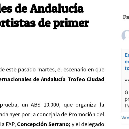
les de Andalucía
F
rtistas de primer
E
c
t
de este pasado martes, el escenario en que
ernacionales de Andalucía Trofeo Ciudad
ww
G
p
 prueba, un ABS 10.000, que organiza la
P
ada ayer por la concejala de Promoción del
Ver 
 la FAP,
Concepción Serrano;
y el delegado