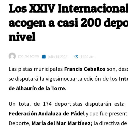
Los XXIV Internaciona
acogen a casi 200 depo
nivel
por
Redaccion
julio 14, 2022
11:00 am
Las pistas municipales
Francis Ceballos
son, des
se disputará la vigesimocuarta edición de los
Int
de Alhaurín de la Torre.
Un total de 174 deportistas disputarán esta
Federación Andaluza de Pádel
y que fue present
Deporte,
María del Mar Martínez;
la directiva de