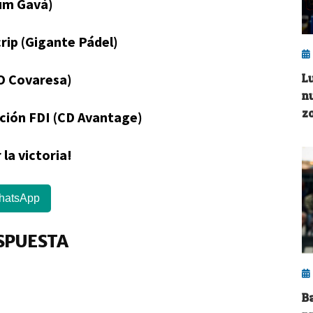
ium Gavá)
rip (Gigante Pádel)
DO Covaresa)
L
n
z
ación FDI (CD Avantage)
la victoria!
hatsApp
SPUESTA
B