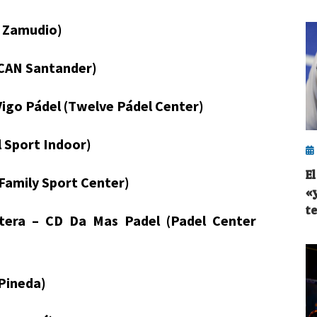
a Zamudio)
ECAN Santander)
 Vigo Pádel (Twelve Pádel Center)
l Sport Indoor)
E
Family Sport Center)
«
te
ntera – CD Da Mas Padel (Padel Center
 Pineda)