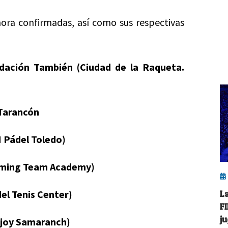
hora confirmadas, así como sus respectivas
dación También (Ciudad de la Raqueta.
 Tarancón
 Pádel Toledo)
(Timing Team Academy)
el Tenis Center)
L
F
j
njoy Samaranch)