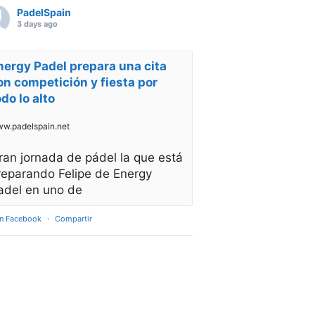
PadelSpain
3 days ago
nergy Padel prepara una cita
on competición y fiesta por
odo lo alto
w.padelspain.net
ran jornada de pádel la que está
reparando Felipe de Energy
adel en uno de
en Facebook
·
Compartir