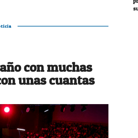
p
su
ticia
 año con muchas
con unas cuantas