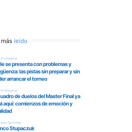
 más
leído