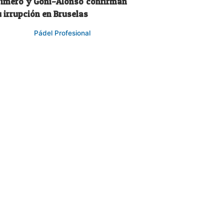
rimero y Goñi–Alonso confirman
 irrupción en Bruselas
Pádel Profesional