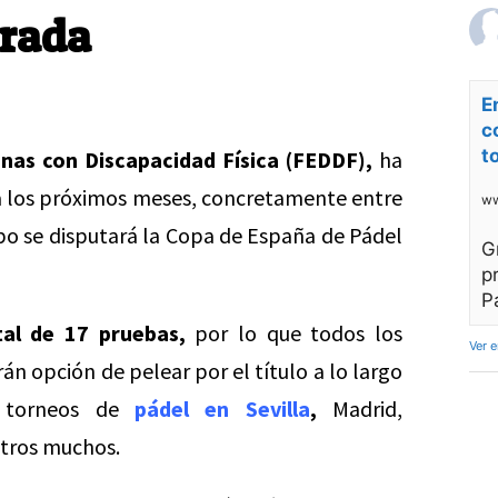
orada
E
c
t
nas con Discapacidad Física (FEDDF),
ha
a a los próximos meses, concretamente entre
ww
po se disputará la Copa de España de Pádel
G
p
P
tal de 17 pruebas,
por lo que todos los
Ver 
rán opción de pelear por el título a lo largo
á torneos de
pádel en Sevilla
,
Madrid,
otros muchos.