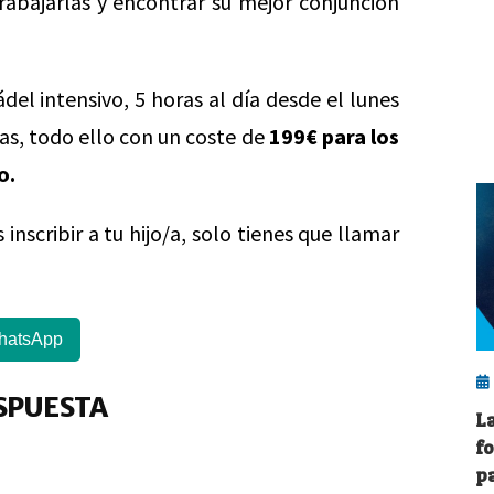
trabajarlas y encontrar su mejor conjunción
el intensivo, 5 horas al día desde el lunes
ras, todo ello con un coste de
199€ para los
o.
nscribir a tu hijo/a, solo tienes que llamar
hatsApp
SPUESTA
L
f
p