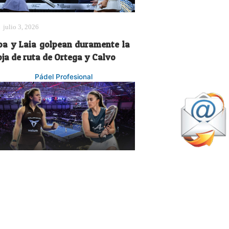
julio 3, 2026
oa y Laia golpean duramente la
oja de ruta de Ortega y Calvo
Pádel Profesional
julio 23, 2026
artina Calvo y Claudia
ernández: la pareja que todos
uerían ver en acción