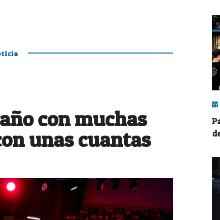
ticia
 año con muchas
P
con unas cuantas
d