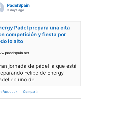
PadelSpain
3 days ago
nergy Padel prepara una cita
on competición y fiesta por
odo lo alto
w.padelspain.net
ran jornada de pádel la que está
reparando Felipe de Energy
adel en uno de
en Facebook
·
Compartir