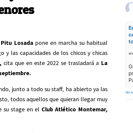
Menores
E
c
t
 Pitu Losada
pone en marcha su habitual
o y las capacidades de los chicos y chicas
ww
,
cita que en este 2022 se trasladará a
La
G
 septiembre.
p
P
o, junto a todo su staff, ha abierto ya las
Ver 
osto, todos aquellos que quieran llegar muy
e su stage en el
Club Atlético Montemar,