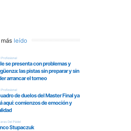
 más
leído