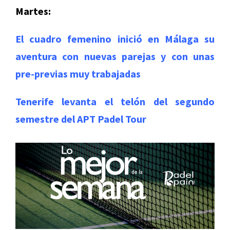
Martes:
El cuadro femenino inició en Málaga su
aventura con nuevas parejas y con unas
pre-previas muy trabajadas
Tenerife levanta el telón del segundo
semestre del APT Padel Tour