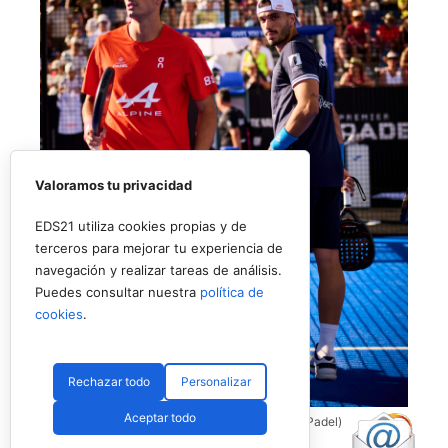
Valoramos tu privacidad
EDS21 utiliza cookies propias y de
terceros para mejorar tu experiencia de
navegación y realizar tareas de análisis.
Puedes consultar nuestra
política de
cookies
.
Rechazar todo
Personalizar
Aceptar todo
Coello y Galán, dos rivales fantásticos (Premier Padel)