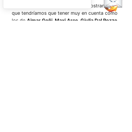
Nombres propios que se han ido mostrando y
que tendríamos que tener muy en cuenta como
los de
Aimar Goñi, Maxi Arce, Giulia Dal Pozzo,
más recientemente
Javi Leal
y
Fran Guerrero
y
otros como los de
Miguel Lamperti
o
Alejandra
Salazar,
a los que siempre recordaremos, y que
están en su etapa más «disfrutona» del pádel,
pensando más en vivir cada partido al máximo
que en los puntos o los títulos.
No por ello hemos de olvidarnos de
Arturo
Coello
y
Agustín Tapia,
que rigen con mano de
hierro el circuito pero que tienen en
Ale Galán
y
en
Fede Chingotto
a dos competidores
sublimes. Dos parejas llamadas a marcar una
época por lo difícil que es jugarles (no digamos
ya ganarles) y que cuando están en su pico de
forma, son una delicia y que, precisamente por