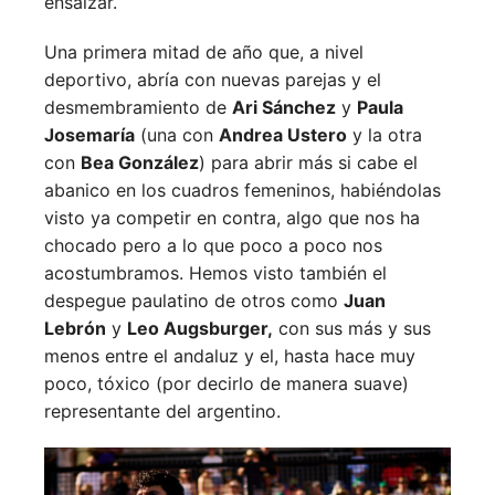
ensalzar.
Una primera mitad de año que, a nivel
deportivo, abría con nuevas parejas y el
desmembramiento de
Ari Sánchez
y
Paula
Josemaría
(una con
Andrea Ustero
y la otra
con
Bea González
) para abrir más si cabe el
abanico en los cuadros femeninos, habiéndolas
visto ya competir en contra, algo que nos ha
chocado pero a lo que poco a poco nos
acostumbramos. Hemos visto también el
despegue paulatino de otros como
Juan
Lebrón
y
Leo Augsburger,
con sus más y sus
menos entre el andaluz y el, hasta hace muy
poco, tóxico (por decirlo de manera suave)
representante del argentino.