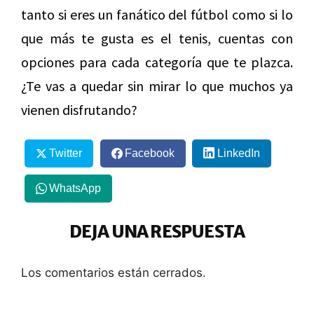
tanto si eres un fanático del fútbol como si lo
que más te gusta es el tenis, cuentas con
opciones para cada categoría que te plazca.
¿Te vas a quedar sin mirar lo que muchos ya
vienen disfrutando?
Twitter
Facebook
LinkedIn
WhatsApp
DEJA UNA RESPUESTA
Los comentarios están cerrados.