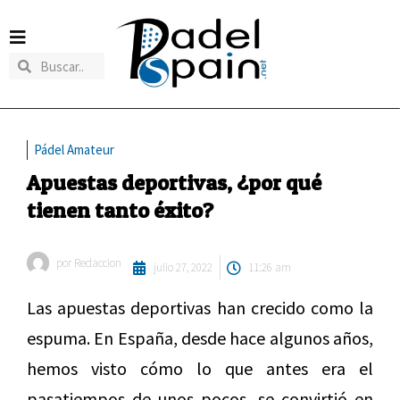
Pádel Amateur
Apuestas deportivas, ¿por qué
tienen tanto éxito?
por
Redaccion
julio 27, 2022
11:26 am
Las apuestas deportivas han crecido como la
espuma. En España, desde hace algunos años,
hemos visto cómo lo que antes era el
pasatiempos de unos pocos, se convirtió en