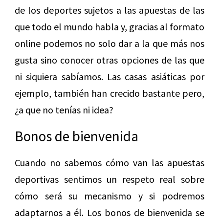
de los deportes sujetos a las apuestas de las
que todo el mundo habla y, gracias al formato
online podemos no solo dar a la que más nos
gusta sino conocer otras opciones de las que
ni siquiera sabíamos. Las casas asiáticas por
ejemplo, también han crecido bastante pero,
¿a que no tenías ni idea?
Bonos de bienvenida
Cuando no sabemos cómo van las apuestas
deportivas sentimos un respeto real sobre
cómo será su mecanismo y si podremos
adaptarnos a él. Los bonos de bienvenida se