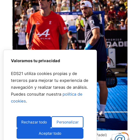
Valoramos tu privacidad
EDS21 utiliza cookies propias y de
terceros para mejorar tu experiencia de
navegación y realizar tareas de análisis.
Puedes consultar nuestra
política de
cookies
.
Rechazar todo
Personalizar
Aceptar todo
Coello y Galán, dos rivales fantásticos (Premier Padel)