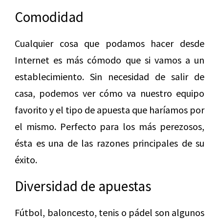
Comodidad
Cualquier cosa que podamos hacer desde
Internet es más cómodo que si vamos a un
establecimiento. Sin necesidad de salir de
casa, podemos ver cómo va nuestro equipo
favorito y el tipo de apuesta que haríamos por
el mismo. Perfecto para los más perezosos,
ésta es una de las razones principales de su
éxito.
Diversidad de apuestas
Fútbol, baloncesto, tenis o pádel son algunos