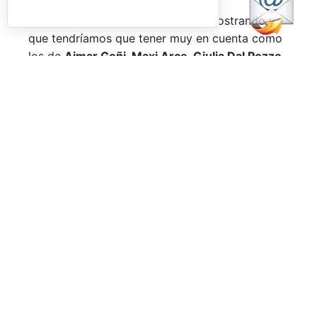
Nombres propios que se han ido mostrando y
que tendríamos que tener muy en cuenta como
los de
Aimar Goñi, Maxi Arce, Giulia Dal Pozzo,
más recientemente
Javi Leal
y
Fran Guerrero
y
otros como los de
Miguel Lamperti
o
Alejandra
Salazar,
a los que siempre recordaremos, y que
están en su etapa más «disfrutona» del pádel,
pensando más en vivir cada partido al máximo
que en los puntos o los títulos.
No por ello hemos de olvidarnos de
Arturo
Coello
y
Agustín Tapia,
que rigen con mano de
hierro el circuito pero que tienen en
Ale Galán
y
en
Fede Chingotto
a dos competidores
sublimes. Dos parejas llamadas a marcar una
época por lo difícil que es jugarles (no digamos
ya ganarles) y que cuando están en su pico de