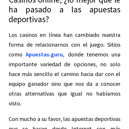
ha pasado a las apuestas
deportivas?
Los casinos en línea han cambiado nuestra
forma de relacionarnos con el juego. Sitios
como
Apuestas.guru
,
donde tenemos una
importante variedad de opciones, no solo
hace más sencillo el camino hacia dar con el
equipo ganador sino que nos da a conocer
otras alternativas que igual no habíamos
visto.
Con mucho a su favor, las apuestas deportivas
que se hacen desde Internet son más