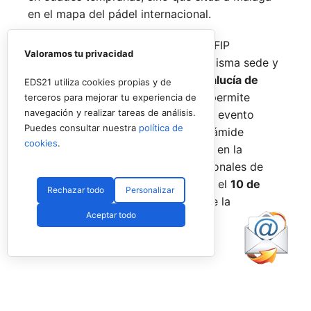
en el mapa del pádel internacional.
De forma paralela al desarrollo del FIP
Valoramos tu privacidad
Promises, la FAP organizará en la misma sede y
fechas los
Internacionales de Andalucía de
EDS21 utiliza cookies propias y de
Menores 2026
. Esta cita paralela permite
terceros para mejorar tu experiencia de
navegación y realizar tareas de análisis.
incorporar la categoría
benjamín
al evento
Puedes consultar nuestra
política de
global, completando así toda la pirámide
cookies
.
formativa.
El plazo para registrarse en la
categoría benjamín de los Internacionales de
Andalucía permanece abierto hasta el
10 de
Rechazar todo
Personalizar
agosto
a través de la web oficial de la
Aceptar todo
Federación.