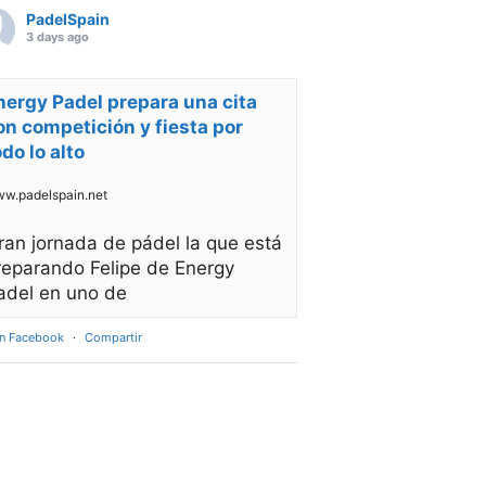
PadelSpain
3 days ago
nergy Padel prepara una cita
on competición y fiesta por
odo lo alto
w.padelspain.net
ran jornada de pádel la que está
reparando Felipe de Energy
adel en uno de
en Facebook
·
Compartir