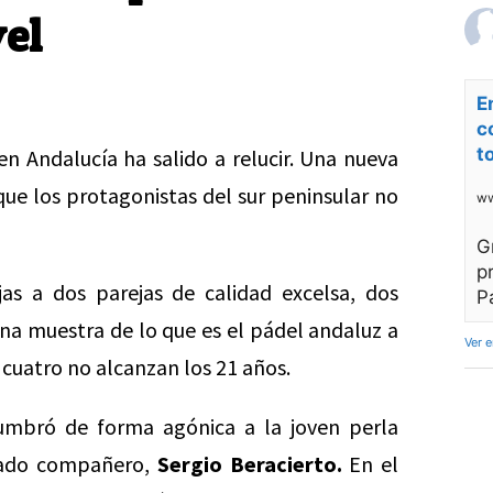
el
E
c
t
en Andalucía ha salido a relucir. Una nueva
ue los protagonistas del sur peninsular no
ww
G
p
s a dos parejas de calidad excelsa, dos
P
na muestra de lo que es el pádel andaluz a
Ver 
s cuatro no alcanzan los 21 años.
cumbró de forma agónica a la joven perla
tado compañero,
Sergio Beracierto.
En el