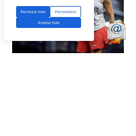
Rechazar todo
Personalizar
Aceptar todo
No fue el día de Salazar en Londres (Premier Padel)
Más allá de esta polémica, que esperamos no
vuelva a ocurrir, el día nos dejó también la
enorme victoria de
Bea Caldera
y
Carmen
Goenaga
ante unas desdibujadas y casi
desaparecidas
Aranza Osoro
y
Alejandra
Salazar,
quienes estuvieron muy por debajo del
nivel que suelen mostrar. Las dos españolas les
pasaron por encima con un
doble 6-1
en
apenas una hora de juego.