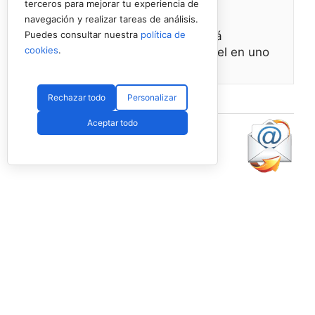
terceros para mejorar tu experiencia de
www.padelspain.net
navegación y realizar tareas de análisis.
Gran jornada de pádel la que está
Puedes consultar nuestra
política de
cookies
.
preparando Felipe de Energy Padel en uno
de
Ver en Facebook
·
Compartir
Rechazar todo
Personalizar
Aceptar todo
Lo más
leído