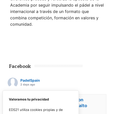
Academia por seguir impulsando el pádel a nivel
internacional a través de un formato que
combina competición, formación en valores y
comunidad.
Facebook
PadelSpain
2 days ago
Energy Padel prepara una cita con
Valoramos tu privacidad
competición y fiesta por todo lo alto
EDS21 utiliza cookies propias y de