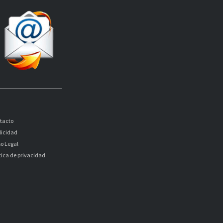
tacto
licidad
so Legal
itica de privacidad