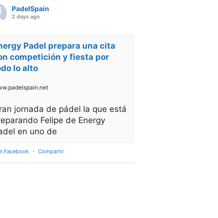
PadelSpain
2 days ago
nergy Padel prepara una cita
on competición y fiesta por
odo lo alto
w.padelspain.net
ran jornada de pádel la que está
reparando Felipe de Energy
adel en uno de
en Facebook
·
Compartir