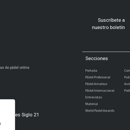
Suscríbete a
nuestro boletín
Secciones
as de pádel online.
Portada
Con
Pádel Profesional
Pub
Pádel Amateur
Avi
Pádel Internacional
Pol
Entrevistas
Material
World Padel Awards
Digitales Siglo 21
u
l