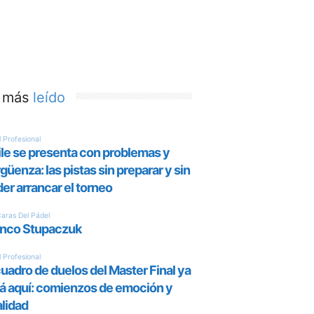
 más
leído