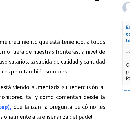
E
c
t
rme crecimiento que está teniendo, a todos
omo fuera de nuestras fronteras, a nivel de
ww
uso salarios, la subida de calidad y cantidad
G
luces pero también sombras.
p
P
o está viendo aumentada su repercusión al
Ver 
monitores, tal y como comentan desde la
tep),
que lanzan la pregunta de cómo les
esionalmente a la enseñanza del pádel.