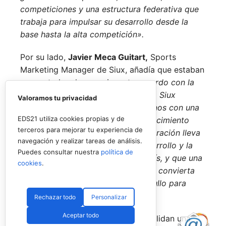
competiciones y una estructura federativa que
trabaja para impulsar su desarrollo desde la
base hasta la alta competición».
Por su lado,
Javier Meca Guitart,
Sports
Marketing Manager de Siux, añadía que estaban
«encantados de anunciar este acuerdo con la
Federación Española de Pádel. Para Siux
Valoramos tu privacidad
significa muchísimo poder vincularnos con una
EDS21 utiliza cookies propias y de
entidad de tanto prestigio y reconocimiento
terceros para mejorar tu experiencia de
dentro de nuestro deporte. La Federación lleva
navegación y realizar tareas de análisis.
años siendo un referente en el desarrollo y la
Puedes consultar nuestra
política de
promoción del pádel en nuestro país, y que una
cookies
.
marca española como la nuestra se convierta
en su pala oficial es motivo de orgullo para
todo el equipo».
Rechazar todo
Personalizar
Aceptar todo
Con esta firma, la FEP y Siux consolidan una