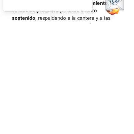
hoja de ruta orientada al
alto rendimiento, la
calidad de producto y el crecimiento
sostenido
, respaldando a la cantera y a las
competiciones nacionales en una época donde
España se mantiene a la cabeza del pádel en el
ámbito internacional.
Facebook
PadelSpain
1 day ago
Energy Padel prepara una cita con