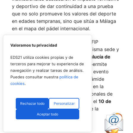
y deportivo de dar continuidad a una prueba
que no solo promueve los valores del deporte
en edades tempranas, sino que sitúa a Málaga
en el mapa del pádel internacional.
De forma paralela al desarrollo del FIP
Valoramos tu privacidad
Promises, la FAP organizará en la misma sede y
fechas los
Internacionales de Andalucía de
EDS21 utiliza cookies propias y de
Menores 2026
. Esta cita paralela permite
terceros para mejorar tu experiencia de
navegación y realizar tareas de análisis.
incorporar la categoría
benjamín
al evento
Puedes consultar nuestra
política de
global, completando así toda la pirámide
cookies
.
formativa.
El plazo para registrarse en la
categoría benjamín de los Internacionales de
Andalucía permanece abierto hasta el
10 de
Rechazar todo
Personalizar
agosto
a través de la web oficial de la
Aceptar todo
Federación.