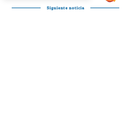
Siguiente noticia
PÁDEL PROFESIONAL
Otro día en la
oficina de Mariano
y Curro para
disfrutar y soñar
Siguen quemando etapas a marchas forzadas y
parece que por fin quitándose las caretas y
demostrando todo el pádel que llevan dentro
Mariano González
y
Francisco ‘Curro’ Cabeza.