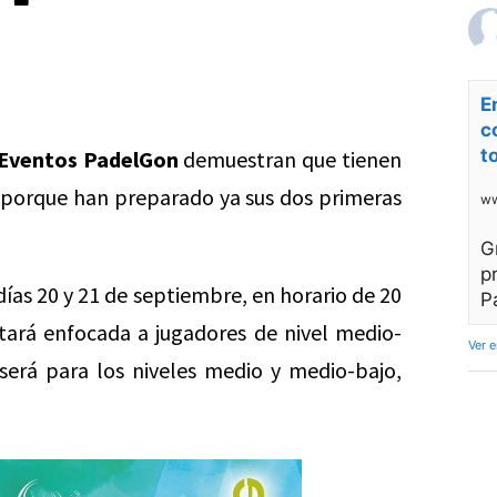
E
c
t
Eventos PadelGon
demuestran que tienen
 porque han preparado ya sus dos primeras
ww
G
p
ías 20 y 21 de septiembre, en horario de 20
P
stará enfocada a jugadores de nivel medio-
Ver 
erá para los niveles medio y medio-bajo,