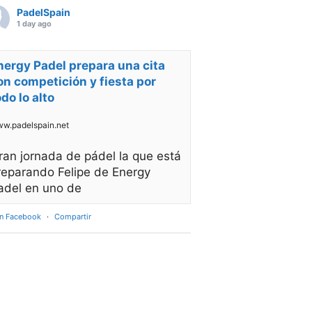
PadelSpain
1 day ago
nergy Padel prepara una cita
on competición y fiesta por
odo lo alto
w.padelspain.net
ran jornada de pádel la que está
reparando Felipe de Energy
adel en uno de
en Facebook
·
Compartir