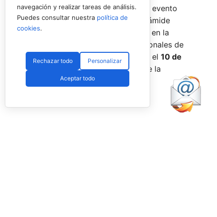
navegación y realizar tareas de análisis.
incorporar la categoría
benjamín
al evento
Puedes consultar nuestra
política de
global, completando así toda la pirámide
cookies
.
formativa.
El plazo para registrarse en la
categoría benjamín de los Internacionales de
Andalucía permanece abierto hasta el
10 de
Rechazar todo
Personalizar
agosto
a través de la web oficial de la
Aceptar todo
Federación.
Facebook
PadelSpain
2 days ago