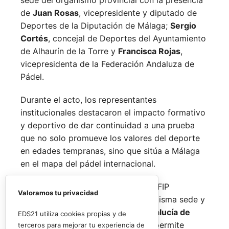
sede del organismo provincial con la presencia
de
Juan Rosas
, vicepresidente y diputado de
Deportes de la Diputación de Málaga;
Sergio
Cortés
, concejal de Deportes del Ayuntamiento
de Alhaurín de la Torre y
Francisca Rojas
,
vicepresidenta de la Federación Andaluza de
Pádel.
Durante el acto, los representantes
institucionales destacaron el impacto formativo
y deportivo de dar continuidad a una prueba
que no solo promueve los valores del deporte
en edades tempranas, sino que sitúa a Málaga
en el mapa del pádel internacional.
De forma paralela al desarrollo del FIP
Valoramos tu privacidad
Promises, la FAP organizará en la misma sede y
fechas los
Internacionales de Andalucía de
EDS21 utiliza cookies propias y de
Menores 2026
. Esta cita paralela permite
terceros para mejorar tu experiencia de