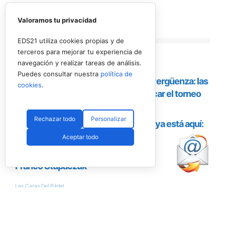
Valoramos tu privacidad
Lo más
leído
EDS21 utiliza cookies propias y de
terceros para mejorar tu experiencia de
navegación y realizar tareas de análisis.
Puedes consultar nuestra
política de
cookies
.
Rechazar todo
Personalizar
Aceptar todo