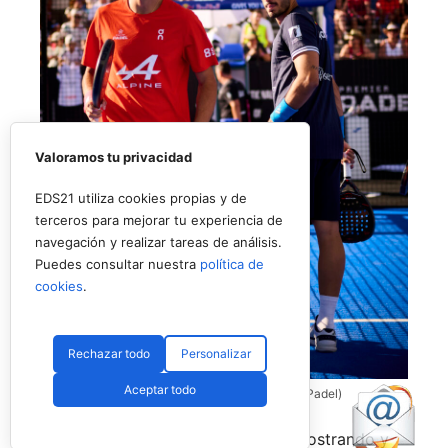
Valoramos tu privacidad
EDS21 utiliza cookies propias y de
terceros para mejorar tu experiencia de
navegación y realizar tareas de análisis.
Puedes consultar nuestra
política de
cookies
.
Rechazar todo
Personalizar
Aceptar todo
Coello y Galán, dos rivales fantásticos (Premier Padel)
Nombres propios que se han ido mostrando y