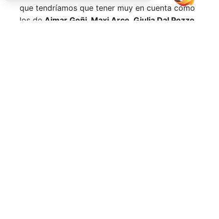
que tendríamos que tener muy en cuenta como
los de
Aimar Goñi, Maxi Arce, Giulia Dal Pozzo,
más recientemente
Javi Leal
y
Fran Guerrero
y
otros como los de
Miguel Lamperti
o
Alejandra
Salazar,
a los que siempre recordaremos, y que
están en su etapa más «disfrutona» del pádel,
pensando más en vivir cada partido al máximo
que en los puntos o los títulos.
No por ello hemos de olvidarnos de
Arturo
Coello
y
Agustín Tapia,
que rigen con mano de
hierro el circuito pero que tienen en
Ale Galán
y
en
Fede Chingotto
a dos competidores
sublimes. Dos parejas llamadas a marcar una
época por lo difícil que es jugarles (no digamos
ya ganarles) y que cuando están en su pico de
forma, son una delicia y que, precisamente por
esa rivalidad que tienen, se obligan a mejorar