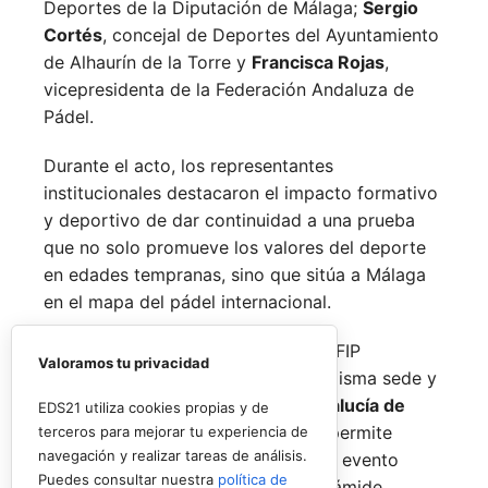
Deportes de la Diputación de Málaga;
Sergio
Cortés
, concejal de Deportes del Ayuntamiento
de Alhaurín de la Torre y
Francisca Rojas
,
vicepresidenta de la Federación Andaluza de
Pádel.
Durante el acto, los representantes
institucionales destacaron el impacto formativo
y deportivo de dar continuidad a una prueba
que no solo promueve los valores del deporte
en edades tempranas, sino que sitúa a Málaga
en el mapa del pádel internacional.
De forma paralela al desarrollo del FIP
Valoramos tu privacidad
Promises, la FAP organizará en la misma sede y
fechas los
Internacionales de Andalucía de
EDS21 utiliza cookies propias y de
Menores 2026
. Esta cita paralela permite
terceros para mejorar tu experiencia de
navegación y realizar tareas de análisis.
incorporar la categoría
benjamín
al evento
Puedes consultar nuestra
política de
global, completando así toda la pirámide