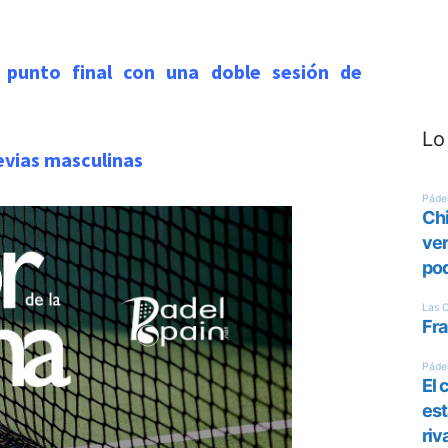
 punto final con una doble sesión de
Lo
evias masculinas