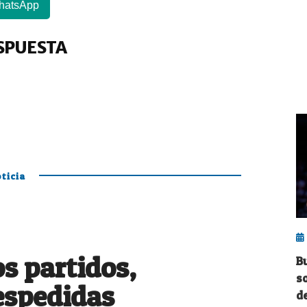
hatsApp
SPUESTA
ticia
 partidos,
B
s
espedidas
de