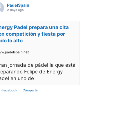
PadelSpain
2 days ago
nergy Padel prepara una cita
on competición y fiesta por
odo lo alto
w.padelspain.net
ran jornada de pádel la que está
reparando Felipe de Energy
adel en uno de
en Facebook
·
Compartir