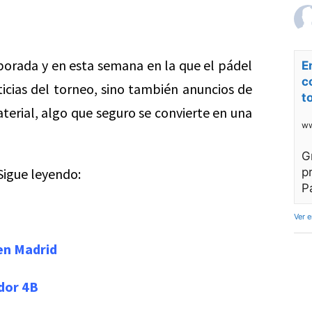
orada y en esta semana en la que el pádel
E
c
icias del torneo, sino también anuncios de
t
terial, algo que seguro se convierte en una
ww
G
Sigue leyendo:
p
P
Ver 
 en Madrid
dor 4B