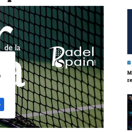
M
u
r
o