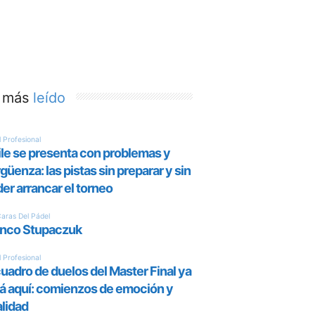
 más
leído