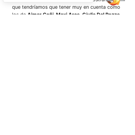
que tendríamos que tener muy en cuenta como
los de
Aimar Goñi, Maxi Arce, Giulia Dal Pozzo,
más recientemente
Javi Leal
y
Fran Guerrero
y
otros como los de
Miguel Lamperti
o
Alejandra
Salazar,
a los que siempre recordaremos, y que
están en su etapa más «disfrutona» del pádel,
pensando más en vivir cada partido al máximo
que en los puntos o los títulos.
No por ello hemos de olvidarnos de
Arturo
Coello
y
Agustín Tapia,
que rigen con mano de
hierro el circuito pero que tienen en
Ale Galán
y
en
Fede Chingotto
a dos competidores
sublimes. Dos parejas llamadas a marcar una
época por lo difícil que es jugarles (no digamos
ya ganarles) y que cuando están en su pico de
forma, son una delicia y que, precisamente por
esa rivalidad que tienen, se obligan a mejorar