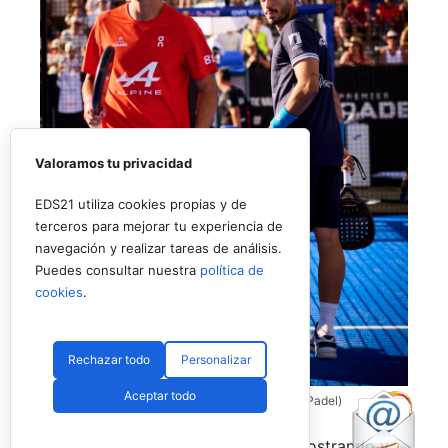
Valoramos tu privacidad
EDS21 utiliza cookies propias y de
terceros para mejorar tu experiencia de
navegación y realizar tareas de análisis.
Puedes consultar nuestra
política de
cookies
.
Rechazar todo
Personalizar
Aceptar todo
Coello y Galán, dos rivales fantásticos (Premier Padel)
Nombres propios que se han ido mostrando y