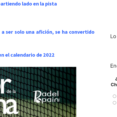
artiendo lado en la pista
a ser solo una afición, se ha convertido
Lo
n el calendario de 2022
En
Ch