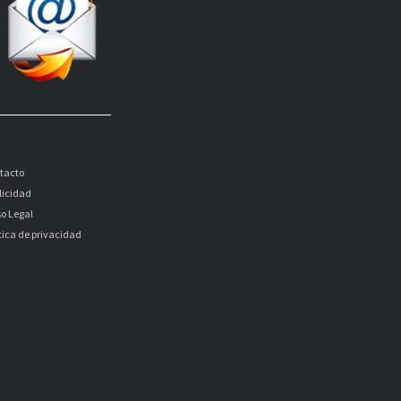
tacto
licidad
so Legal
itica de privacidad