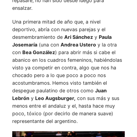
repasaré, no han sido desde luego para
ensalzar.
Una primera mitad de año que, a nivel
deportivo, abría con nuevas parejas y el
desmembramiento de
Ari Sánchez
y
Paula
Josemaría
(una con
Andrea Ustero
y la otra
con
Bea González
) para abrir más si cabe el
abanico en los cuadros femeninos, habiéndolas
visto ya competir en contra, algo que nos ha
chocado pero a lo que poco a poco nos
acostumbramos. Hemos visto también el
despegue paulatino de otros como
Juan
Lebrón
y
Leo Augsburger,
con sus más y sus
menos entre el andaluz y el, hasta hace muy
poco, tóxico (por decirlo de manera suave)
representante del argentino.