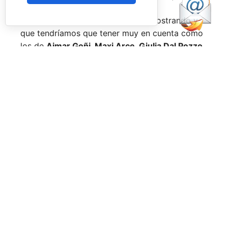
Nombres propios que se han ido mostrando y
que tendríamos que tener muy en cuenta como
los de
Aimar Goñi, Maxi Arce, Giulia Dal Pozzo,
más recientemente
Javi Leal
y
Fran Guerrero
y
otros como los de
Miguel Lamperti
o
Alejandra
Salazar,
a los que siempre recordaremos, y que
están en su etapa más «disfrutona» del pádel,
pensando más en vivir cada partido al máximo
que en los puntos o los títulos.
No por ello hemos de olvidarnos de
Arturo
Coello
y
Agustín Tapia,
que rigen con mano de
hierro el circuito pero que tienen en
Ale Galán
y
en
Fede Chingotto
a dos competidores
sublimes. Dos parejas llamadas a marcar una
época por lo difícil que es jugarles (no digamos
ya ganarles) y que cuando están en su pico de