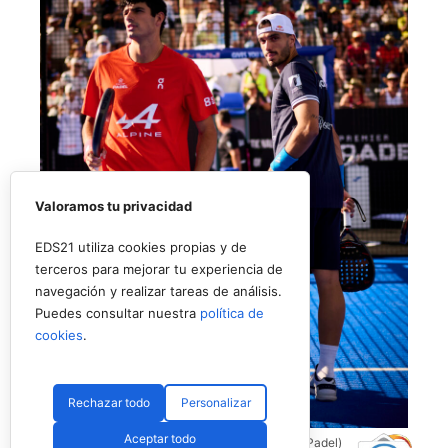
Valoramos tu privacidad
EDS21 utiliza cookies propias y de
terceros para mejorar tu experiencia de
navegación y realizar tareas de análisis.
Puedes consultar nuestra
política de
cookies
.
Rechazar todo
Personalizar
Aceptar todo
Coello y Galán, dos rivales fantásticos (Premier Padel)